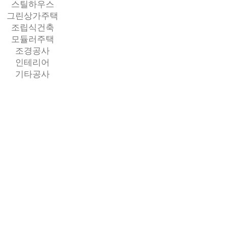
스틸하우스
그린상가주택
조립식건축
모듈러주택
조경공사
인테리어
기타공사