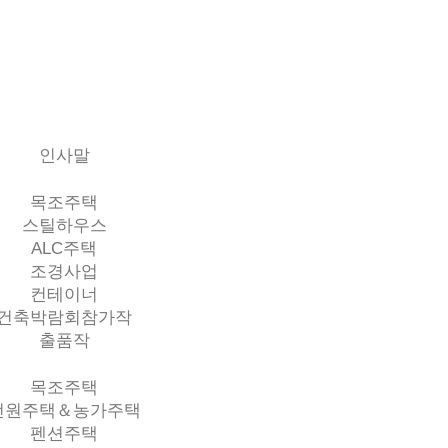
인사말
목조주택
스틸하우스
ALC주택
조경사업
컨테이너
건축박람회참가작
출품작
목조주택
전원주택＆농가주택
펜션주택