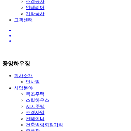
조경공사
인테리어
기타공사
고객센터
중앙하우징
회사소개
인사말
사업분야
목조주택
스틸하우스
ALC주택
조경사업
컨테이너
건축박람회참가작
출품작