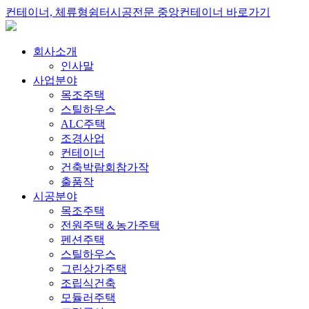
컨테이너, 체류형쉼터시공전문 중앙컨테이너 바로가기
회사소개
인사말
사업분야
목조주택
스틸하우스
ALC주택
조경사업
컨테이너
건축박람회참가작
출품작
시공분야
목조주택
전원주택＆농가주택
펜션주택
스틸하우스
그린상가주택
조립식건축
모듈러주택