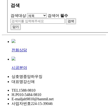
검색
검색대상
검색어
필수
검색
닫기
전화상담
시공분야
상호명
중앙하우징
대표명
강신애
TEL
1588-9810
H.P
010-5484-9810
E-mail
jah9810@hanmil.net
사업자번호
224-15-39046