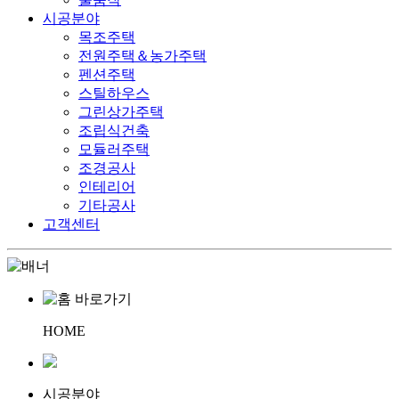
시공분야
목조주택
전원주택＆농가주택
펜션주택
스틸하우스
그린상가주택
조립식건축
모듈러주택
조경공사
인테리어
기타공사
고객센터
HOME
시공분야